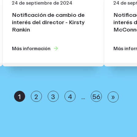
24 de septiembre de 2024
24 de sep
Notificación de cambio de
Notifica
interés del director - Kirsty
interés 
Rankin
McConne
Más información
Más infor
1
2
3
4
56
»
…